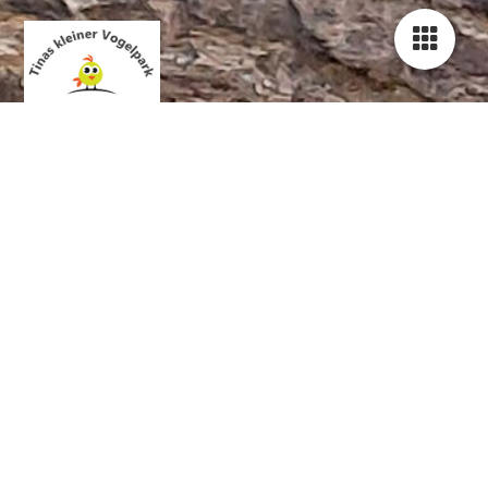
Tinas Papageienhilfe -
Hilfe, Tipps
und Infos für
Papageienfreunde